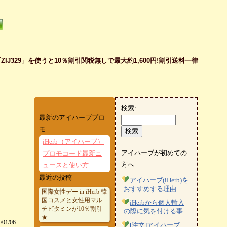
J329」を使うと10％割引関税無しで最大約1,600円!割引送料一律
検索:
最新のアイハーブプロ
モ
iHerb（アイハーブ）
アイハーブが初めての
プロモコード最新ニ
方へ
ュースと使い方
最近の投稿
アイハーブ(iHerb)を
おすすめする理由
国際女性デー in iHerb 韓
国コスメと女性用マル
iHerbから個人輸入
チビタミンが10％割引
の際に気を付ける事
★
/01/06
[注文]アイハーブ