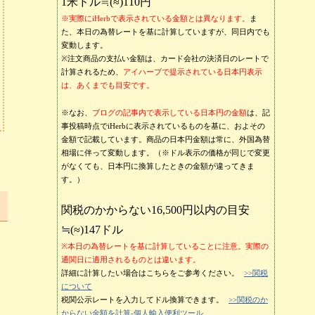
1米ドル≒(≈)110円
※実際にiHerbで表示されている金額とは異なります。
ま
た、本日の為替レートを基に計算していますが、同日内でも
変動します。
※注文商品の支払い金額は、カード会社の決済日のレートで
計算されるため、
アイハーブで提示されている日本円表示
は、あくまでも目安です。
※なお、
ブログの記事内で表示している日本円の金額
は、記
事投稿時点でiHerbに表示されているものを基に、およその
金額で記載しています。商品の日本円金額は常に、外国為替
相場に伴って変動します。（※ドル表示の価格が同じで変更
がなくても、日本円に換算したときの金額が違ってきま
す。）
関税のかからない16,500円以内の目安
≒(≈)147ドル
※本日の為替レートを基に計算していることに注意。実際の
通関日に適用されるものとは違います。
詳細に計算したい場合はこちらをご参考ください。
>>関税
について
税関公示レートを入力してドル換算できます。
>>関税のか
からない金額を計算-個人輸入便利ツール