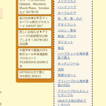
メイクコスメ
Optimum、Muscletech、
ハンドソープ
Muscle Pharm、Scivation
など 2017年1月
オーラルケア
あけおめ★お年玉ラッ
目・耳・鼻・のど
キー7ドル割引プロモコ
デオドラント
ード JAPAN7 2017
コロン・香水
悲しいお知らせ▼アイ
ハーブの初回割引が終
精油・アロマ
了します！2017年1月3
ダイエット
日以降
食品
今後半年で最後の10％
ハーブティーを海外通
割引セール年末感謝祭
販で購入
プロモコード
YEAREND10 2016年12
キッチンツール
月
洗剤
GET10の入力で更に
禁煙サポート
10％割引 2016/12
アイハーブから海外通
販の日記
アイハーブからもらっ
か
たサンプル
iHerbで人気の売れて
ロ
いるもの