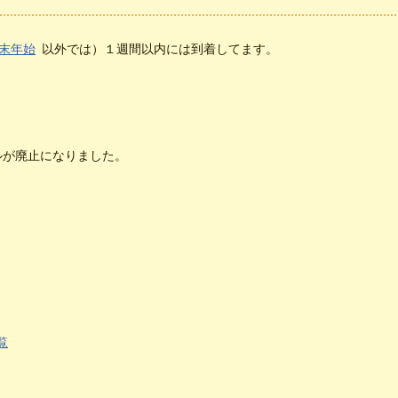
末年始
以外では）１週間以内には到着してます。
。
）
が廃止になりました。
。
）
）
覧