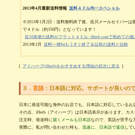
2013年4月最新送料情報
送料４ドル均一スペシャル
※2013年1月2日：送料無料終了後、佐川メールセイバー
で４ドル（約350円）となっています！
佐川急便の送料がフラット４ドル: iHerb.comで初めての個人輸
2013年2月
送料一律$4もうすぐ終了＆以前の送料と比較
[
アイハーブ(iHerb)をおすすめする理由の目次に戻る
]
３．
言語
：日本語に対応。サポートが良いの
日本に発送可能な海外のお店でも、日本語に対応しているお
その点、iHerb（アイハーブ）は日本語表示があります。カ
注文時、発送時に
届くメールも日本語
なので、英語が苦手な
実際に、私が問い合わせた時も、
迅速に、日本語で返信
して