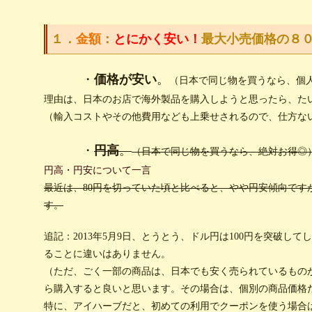
１．
金額
：
とにかく安い！
最大小売価格の８
・
価格が安い
。
（日本で同じ物を買うなら、個
理由は、日本のお店で海外製品を購入しようと思ったら、た
（輸入コストやその他費用なども上乗せされるので、仕方な
・
円高
。
（日本で同じ物を買うなら、絶対お得◎
円高・円安について一言
最近は、80円を切っていた頃と比べると、やや円安傾向です
す。
追記：2013年5月9日、とうとう、ドル円は100円を突破
ることに違いはありません。
（ただ、ごく一部の商品は、日本でも安く売られているもの
ら購入すると良いと思います。その場合は、個別の商品価格
特に、アイハーブだと、初めての利用でクーポンを使う場合は