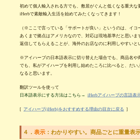
初めて個人輸入される方でも、敷居がぐんと低くなる重大な
iHerbで素敵輸入生活を始めてみたくなってきます！
（※ここで言っている「サポートが良い」というのは、イコー
あくまで拠点はアメリカなので、対応は現地基準だと思いま
返信してもらえることが、海外のお店なのに利用しやすいと
※アイハーブの日本語表示に切り替えた場合でも、商品名や
でも、私がアイハーブを利用し始めたころに比べると、だい
なると思います。
翻訳ツールを使って
日本語表示にする方法はこちら→
iHerbアイハーブの言語
[
アイハーブ(iHerb)をおすすめする理由の目次に戻る
]
４．
表示
：わかりやすい。商品ごとに重量表