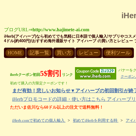
iH
ブログURL⇒
http://www.hajimete-ai.com
iHerb(アイハーブ)なら初めてでも気軽に日本語で個人輸入!サプリやコス
4ドル(約400円)!おすすめ海外通販サイト アイハーブ の買い方とレビュ
HOME
記事一覧
買い方
レビュー
便利ツール
バナーを
5$割引
iherbクーポン初回
リンク
クーポン
初めて購入の方限定クーポンです！
まだ有効！悲しいお知らせ▼アイハーブの初回割引が終了し
iHerbプロモコードの詳細・使い方はこちら アイハー
ただいま佐川なら60ドル以上の注文で送料無料！
iHerb.comで初めての個人輸入
>
初めてiHerbを利用する時
>
アイハ