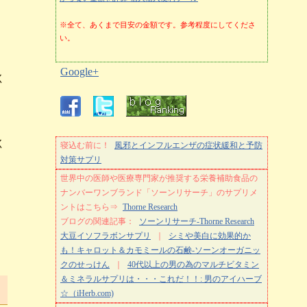
※全て、あくまで目安の金額です。参考程度にしてくださ
い。
Google+
く
く
寝込む前に！
風邪とインフルエンザの症状緩和と予防
対策サプリ
世界中の医師や医療専門家が推奨する栄養補助食品の
ナンバーワンブランド「ソーンリサーチ」のサプリメ
ントはこちら⇒
Thorne Research
ブログの関連記事：
ソーンリサーチ-Thorne Research
大豆イソフラボンサプリ
｜
シミや美白に効果的か
も！キャロット＆カモミールの石鹸-ソーンオーガニッ
クのせっけん
｜
40代以上の男の為のマルチビタミン
＆ミネラルサプリは・・・これだ！！: 男のアイハーブ
☆（iHerb.com)