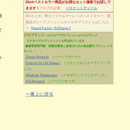
iHerbベストセラー商品がお得なセット価格でお試しで
きます！
ブログの記事：
バスケットディール
時
RXオメガ：博士マイケルマーレイのベストセラー、医
薬品グレードフィッシュオイルサプリメントはこちら
⇒
Natural Factors, RxOmega-3
て
プロブランド
ヘルスケアプロフェッショナルブランド
ドクターズサプリメントとも呼ばれています。
- 健康管理専門家、医療従事者と患者のための高品質サプリメントブ
ランド
Thorne Research
（ソーンリサーチ）
ク
Protocol for Life Balance
（プロトコルフォーライフバラ
ンス）
Metabolic Maintenance
（メタボリックメンテナンス）
ZOI Research
（ゾーイリサーチ）
一番上に戻る