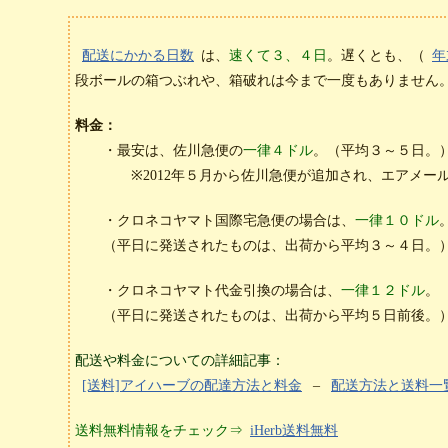
配送にかかる日数
は、
速くて３、４日
。遅くとも、（
年
段ボールの箱つぶれや、箱破れは今まで一度もありません
料金：
・最安は、佐川急便の
一律４ドル
。（平均３～５日。
※2012年５月から佐川急便が追加され、エアメール
・クロネコヤマト国際宅急便の場合は、
一律１０ドル
（平日に発送されたものは、出荷から平均３～４日。
・クロネコヤマト代金引換の場合は、
一律１２ドル
。
（平日に発送されたものは、出荷から平均５日前後。
配送や料金についての詳細記事：
[送料]アイハーブの配達方法と料金
–
配送方法と送料一
送料無料情報をチェック⇒
iHerb送料無料