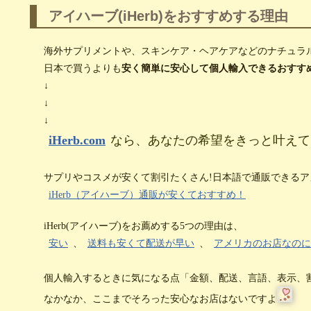
アイハーブ(iHerb)をおすすめする理由
海外サプリメントや、スキンケア・ヘアケアなどのナチュラ
日本で買うよりも
安く簡単に安心して個人輸入できるおすす
↓
↓
↓
iHerb.com
なら、あなたの希望をきっと叶えて
サプリやコスメが安くて割引たくさん!日本語で通販できるア
iHerb（アイハーブ）通販が安くておすすめ！
iHerb(アイハーブ)をお薦めする5つの理由は、
安い
、
送料も安くて配送が早い
、
アメリカのお店なのに
個人輸入するときに気になる点「金額、配送、言語、表示、
なかなか、ここまでそろった安心なお店はないですよ