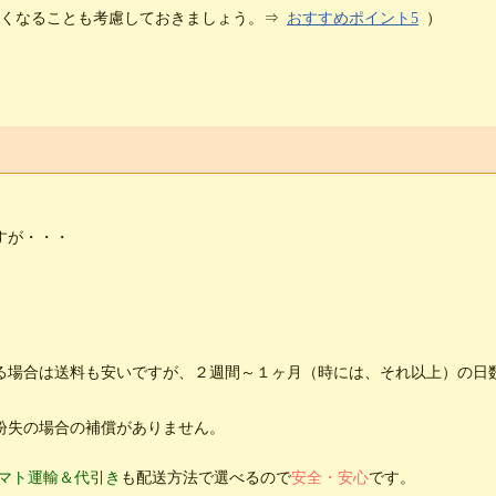
安くなることも考慮しておきましょう。⇒
おすすめポイント5
）
！
すが・・・
る場合は送料も安いですが、２週間～１ヶ月（時には、それ以上）の日
紛失の場合の補償がありません。
マト運輸＆代引き
も配送方法で選べるので
安全・安心
です。