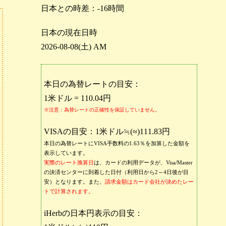
日本との時差：-16時間
日本の現在日時
2026-08-08(土) AM
本日の為替レートの目安：
1米ドル = 110.04円
※注意：為替レートの正確性を保証していません。
VISAの目安：1米ドル≒(≈)111.83円
本日の為替レートにVISA手数料の1.63％を加算した金額を
表示しています。
実際のレート換算日
は、カードの利用データが、Visa/Master
の決済センターに到着した日付（利用日から2～4日後が目
安）となります。また、
請求金額はカード会社が決めたレー
トで計算されます。
iHerbの日本円表示の目安：