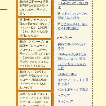
iHerb非公開セール情報
(iHerb)買い方・購入方
美容製品が10％割引 そ
法
の他スポーツ系サプリ
等も
[送料]アイハーブの
配達方法と料金
送料無料のチャンス！
Thorne Research社のサプ
言語表示を切り替え
リメント$20（2,000円）
る＆日本語翻訳
注文時、代引きも格安
送料になります
カテゴリー
iHerb（アイハーブ）★
初めてiHerbを利用す
最新★プロモコード：
る時
プロテイン、スポーツ
系サプリ(に限らず？)の
iHerbからのお得なお
注文がiHerbで5ドル(560
知らせとセール情報
円)割引できるプロモコ
iherbで配送にかかる
ードSPORTS5 2017/2
日数
iHerbでの注文が5ドル
iHerbクーポン
(560円)割引になるプロ
モコード PROMOJAN
海外サプリメントを通
リピーターさんもOK
販で購入
2017年1月
バス＆ボディケア製品
スポーツ栄養プロテイ
ヘアケア
ンサプリメント3日間限
スキンケア
定セール 10％割引プロ
モコードSPORTS261