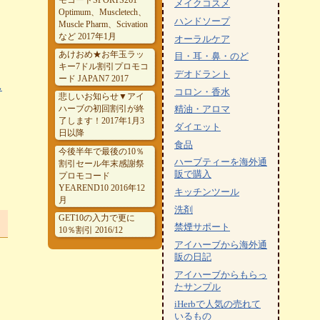
メイクコスメ
Optimum、Muscletech、
ハンドソープ
Muscle Pharm、Scivation
など 2017年1月
オーラルケア
あけおめ★お年玉ラッ
目・耳・鼻・のど
キー7ドル割引プロモコ
デオドラント
ード JAPAN7 2017
し
コロン・香水
悲しいお知らせ▼アイ
ハーブの初回割引が終
精油・アロマ
了します！2017年1月3
ダイエット
日以降
食品
今後半年で最後の10％
ハーブティーを海外通
割引セール年末感謝祭
販で購入
プロモコード
YEAREND10 2016年12
キッチンツール
月
洗剤
GET10の入力で更に
禁煙サポート
10％割引 2016/12
アイハーブから海外通
販の日記
アイハーブからもらっ
たサンプル
iHerbで人気の売れて
いるもの