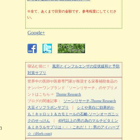
※全て、あくまで目安の金額です。参考程度にしてくださ
い。
Google+
寝込む前に！
風邪とインフルエンザの症状緩和と予防
対策サプリ
世界中の医師や医療専門家が推奨する栄養補助食品の
ナンバーワンブランド「ソーンリサーチ」のサプリメ
ントはこちら⇒
Thorne Research
ブログの関連記事：
ソーンリサーチ-Thorne Research
大豆イソフラボンサプリ
｜
シミや美白に効果的か
も！キャロット＆カモミールの石鹸-ソーンオーガニッ
クのせっけん
｜
40代以上の男の為のマルチビタミン
＆ミネラルサプリは・・・これだ！！: 男のアイハーブ
力
☆（iHerb.com)