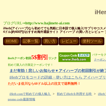
iH
ブログURL⇒
http://www.hajimete-ai.com
iHerb(アイハーブ)なら初めてでも気軽に日本語で個人輸入!サプリやコス
4ドル(約400円)!おすすめ海外通販サイト アイハーブ の買い方とレビュ
HOME
記事一覧
買い方
レビュー
便利ツール
バナーを
5$割引
iherbクーポン初回
リンク
クーポン
初めて購入の方限定クーポンです！
まだ有効！悲しいお知らせ▼アイハーブの初回割引が終了し
iHerbプロモコードの詳細・使い方はこちら アイハー
ただいま佐川なら60ドル以上の注文で送料無料！
iHerb.comで初めての個人輸入
>
初めてiHerbを利用する時
>
iH
promo code最新情報