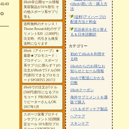
iHerb非公開セール情報
-02-03
(iHerb)買い方・購入方
美容製品が10％割引 そ
法
の他スポーツ系サプリ
o
等も
[送料]アイハーブの
配達方法と料金
送料無料のチャンス！
Thorne Research社のサプ
言語表示を切り替え
リメント$20（2,000円）
る＆日本語翻訳
注文時、代引きも格安
送料になります
カテゴリー
iHerb（アイハーブ）★
初めてiHerbを利用す
最新★プロモコード：
る時
プロテイン、スポーツ
系サプリ(に限らず？)の
iHerbからのお得なお
注文がiHerbで5ドル(560
知らせとセール情報
円)割引できるプロモコ
iherbで配送にかかる
ードSPORTS5 2017/2
日数
iHerbでの注文が5ドル
iHerbクーポン
(560円)割引になるプロ
モコード PROMOJAN
海外サプリメントを通
リピーターさんもOK
販で購入
2017年1月
バス＆ボディケア製品
スポーツ栄養プロテイ
ヘアケア
ンサプリメント3日間限
スキンケア
定セール 10％割引プロ
モコードSPORTS261