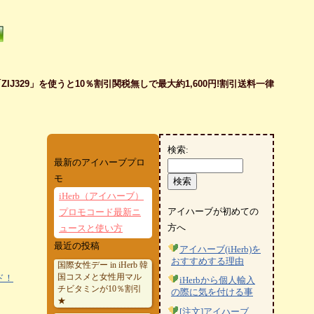
J329」を使うと10％割引関税無しで最大約1,600円!割引送料一律
検索:
最新のアイハーブプロ
モ
iHerb（アイハーブ）
アイハーブが初めての
プロモコード最新ニ
方へ
ュースと使い方
最近の投稿
アイハーブ(iHerb)を
おすすめする理由
国際女性デー in iHerb 韓
国コスメと女性用マル
ド！
iHerbから個人輸入
チビタミンが10％割引
の際に気を付ける事
★
[注文]アイハーブ