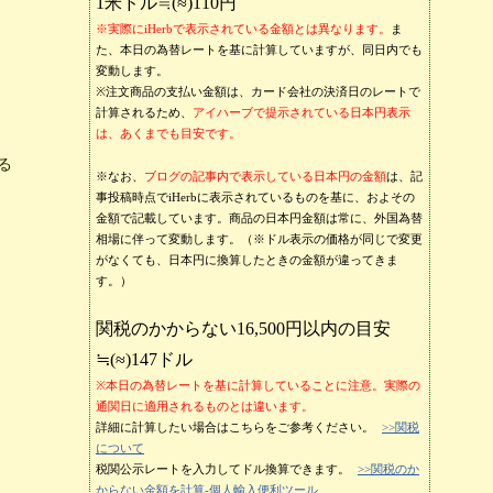
1米ドル≒(≈)110円
※実際にiHerbで表示されている金額とは異なります。
ま
た、本日の為替レートを基に計算していますが、同日内でも
変動します。
※注文商品の支払い金額は、カード会社の決済日のレートで
計算されるため、
アイハーブで提示されている日本円表示
は、あくまでも目安です。
る
※なお、
ブログの記事内で表示している日本円の金額
は、記
事投稿時点でiHerbに表示されているものを基に、およその
金額で記載しています。商品の日本円金額は常に、外国為替
相場に伴って変動します。（※ドル表示の価格が同じで変更
がなくても、日本円に換算したときの金額が違ってきま
す。）
関税のかからない16,500円以内の目安
≒(≈)147ドル
※本日の為替レートを基に計算していることに注意。実際の
通関日に適用されるものとは違います。
詳細に計算したい場合はこちらをご参考ください。
>>関税
について
税関公示レートを入力してドル換算できます。
>>関税のか
からない金額を計算-個人輸入便利ツール