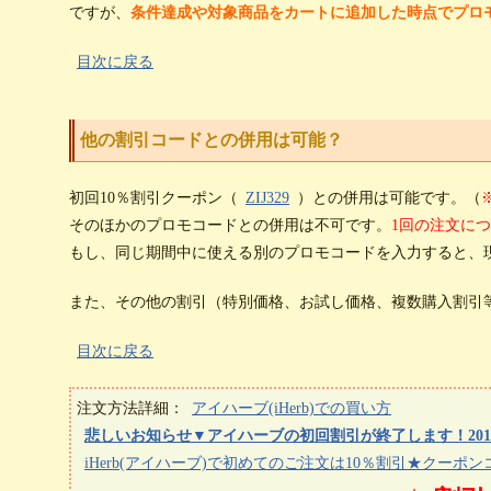
ですが、
条件達成や対象商品をカートに追加した時点でプロ
目次に戻る
他の割引コードとの併用は可能？
初回10％割引クーポン（
ZIJ329
）との併用は可能です。（
そのほかのプロモコードとの併用は不可です。
1回の注文に
もし、同じ期間中に使える別のプロモコードを入力すると、
また、その他の割引（特別価格、お試し価格、複数購入割引
目次に戻る
注文方法詳細：
アイハーブ(iHerb)での買い方
悲しいお知らせ▼アイハーブの初回割引が終了します！201
iHerb(アイハーブ)で初めてのご注文は10％割引★クーポンコ