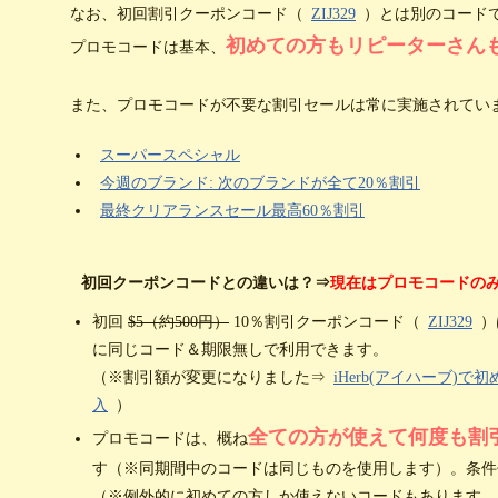
なお、初回割引クーポンコード（
ZIJ329
）とは別のコード
初めての方もリピーターさん
プロモコードは基本、
また、プロモコードが不要な割引セールは常に実施されてい
スーパースペシャル
今週のブランド: 次のブランドが全て20％割引
最終クリアランスセール最高60％割引
初回クーポンコードとの違いは？⇒
現在はプロモコードの
初回
$5（約500円）
10％割引クーポンコード（
ZIJ329
）
に同じコード＆期限無しで利用できます。
（※割引額が変更になりました⇒
iHerb(アイハーブ)で
入
）
全ての方が使えて何度も割
プロモコードは、概ね
す（※同期間中のコードは同じものを使用します）。条件
（※例外的に初めての方しか使えないコードもあります。