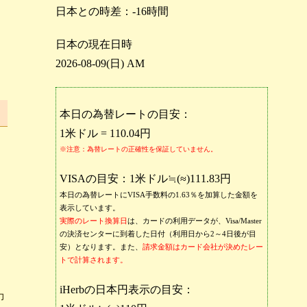
日本との時差：-16時間
日本の現在日時
2026-08-09(日) AM
本日の為替レートの目安：
1米ドル = 110.04円
※注意：為替レートの正確性を保証していません。
VISAの目安：1米ドル≒(≈)111.83円
本日の為替レートにVISA手数料の1.63％を加算した金額を
表示しています。
実際のレート換算日
は、カードの利用データが、Visa/Master
の決済センターに到着した日付（利用日から2～4日後が目
安）となります。また、
請求金額はカード会社が決めたレー
トで計算されます。
iHerbの日本円表示の目安：
力