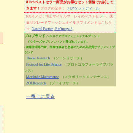
iHerbベストセラー商品がお得なセット価格でお試しで
きます！
ブログの記事：
バスケットディール
RXオメガ：博士マイケルマーレイのベストセラー、医
薬品グレードフィッシュオイルサプリメントはこちら
⇒
Natural Factors, RxOmega-3
プロブランド
ヘルスケアプロフェッショナルブランド
ドクターズサプリメントとも呼ばれています。
- 健康管理専門家、医療従事者と患者のための高品質サプリメントブ
ランド
Thorne Research
（ソーンリサーチ）
Protocol for Life Balance
（プロトコルフォーライフバラ
ンス）
Metabolic Maintenance
（メタボリックメンテナンス）
ZOI Research
（ゾーイリサーチ）
一番上に戻る