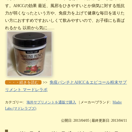
す。AHCCの効果 最近、風邪をひきやすいとか病気に対する抵抗
力が弱くなったという方や、免疫力を上げて健康な毎日を送りた
い方におすすめですおいしくて飲みやすいので、お子様にも喜ば
れるかも 以前から気に......
・・・続きを読む
>>
免疫パンチとAHCC＆エピコール粉末サプ
リメント マードレラボ
カテゴリー:
海外サプリメントを通販で購入
| メーカー/ブランド:
Madre
Labs (マドレラブズ)
公開日: 2013/04/05 | 最終更新日: 2013/04/11