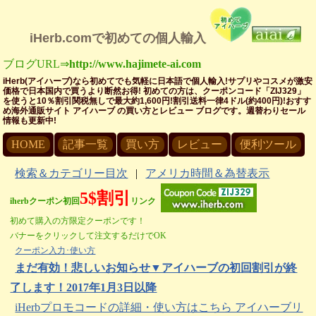
iHerb.comで初めての個人輸入
ブログURL⇒
http://www.hajimete-ai.com
iHerb(アイハーブ)なら初めてでも気軽に日本語で個人輸入!サプリやコスメが激安
価格で日本国内で買うより断然お得! 初めての方は、クーポンコード「ZIJ329」
を使うと10％割引関税無しで最大約1,600円!割引送料一律4ドル(約400円)!おすす
め海外通販サイト アイハーブ の買い方とレビュー ブログです。週替わりセール
情報も更新中!
HOME
記事一覧
買い方
レビュー
便利ツール
検索＆カテゴリー目次
|
アメリカ時間＆為替表示
5$割引
iherbクーポン初回
リンク
初めて購入の方限定クーポンです！
バナーをクリックして注文するだけでOK
クーポン入力･使い方
まだ有効！悲しいお知らせ▼アイハーブの初回割引が終
了します！2017年1月3日以降
iHerbプロモコードの詳細・使い方はこちら アイハーブリ