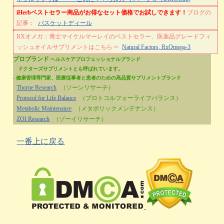
iHerbベストセラー商品がお得なセット価格でお試しできます！
ブログの
記事：
バスケットディール
RXオメガ：博士マイケルマーレイのベストセラー、医薬品グレードフィ
ッシュオイルサプリメントはこちら⇒
Natural Factors, RxOmega-3
プロブランド
ヘルスケアプロフェッショナルブランド
ドクターズサプリメントとも呼ばれています。
- 健康管理専門家、医療従事者と患者のための高品質サプリメントブランド
Thorne Research
（ソーンリサーチ）
Protocol for Life Balance
（プロトコルフォーライフバランス）
Metabolic Maintenance
（メタボリックメンテナンス）
ZOI Research
（ゾーイリサーチ）
一番上に戻る