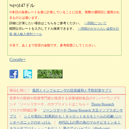
≒(≈)147ドル
※本日の為替レートを基に計算していることに注意。実際の通関日に適用され
るものとは違います。
詳細に計算したい場合はこちらをご参考ください。
>>関税について
税関公示レートを入力してドル換算できます。
>>関税のかからない金額を計
算-個人輸入便利ツール
※全て、あくまで目安の金額です。参考程度にしてください。
Google+
寝込む前に！
風邪とインフルエンザの症状緩和と予防対策サプリ
世界中の医師や医療専門家が推奨する栄養補助食品のナンバーワンブラ
ンド「ソーンリサーチ」のサプリメントはこちら⇒
Thorne Research
ブログの関連記事：
ソーンリサーチ-Thorne Research 大豆イソフラボンサ
プリ
｜
シミや美白に効果的かも！キャロット＆カモミールの石鹸-ソー
ンオーガニックのせっけん
｜
40代以上の男の為のマルチビタミン＆ミ
ネラルサプリは・・・これだ！！: 男のアイハーブ☆（iHerb.com)