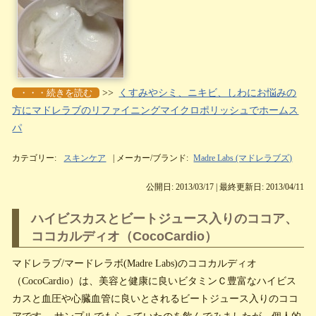
・・・続きを読む
>>
くすみやシミ、ニキビ、しわにお悩みの
方にマドレラブのリファイニングマイクロポリッシュでホームス
パ
カテゴリー:
スキンケア
| メーカー/ブランド:
Madre Labs (マドレラブズ)
公開日: 2013/03/17 | 最終更新日: 2013/04/11
ハイビスカスとビートジュース入りのココア、
ココカルディオ（CocoCardio）
マドレラブ/マードレラボ(Madre Labs)のココカルディオ
（CocoCardio）は、美容と健康に良いビタミンＣ豊富なハイビス
カスと血圧や心臓血管に良いとされるビートジュース入りのココ