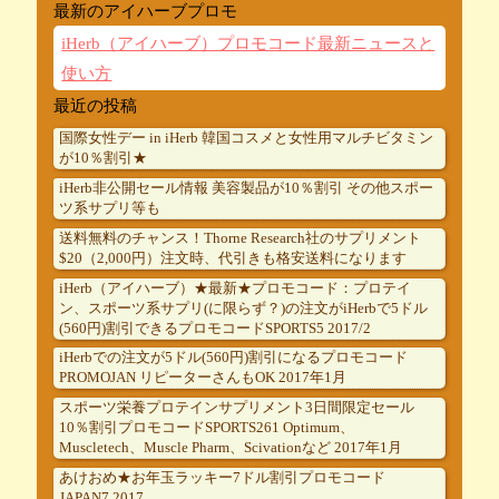
最新のアイハーブプロモ
iHerb（アイハーブ）プロモコード最新ニュースと
使い方
最近の投稿
国際女性デー in iHerb 韓国コスメと女性用マルチビタミン
が10％割引★
iHerb非公開セール情報 美容製品が10％割引 その他スポー
ツ系サプリ等も
送料無料のチャンス！Thorne Research社のサプリメント
$20（2,000円）注文時、代引きも格安送料になります
iHerb（アイハーブ）★最新★プロモコード：プロテイ
ン、スポーツ系サプリ(に限らず？)の注文がiHerbで5ドル
(560円)割引できるプロモコードSPORTS5 2017/2
iHerbでの注文が5ドル(560円)割引になるプロモコード
PROMOJAN リピーターさんもOK 2017年1月
スポーツ栄養プロテインサプリメント3日間限定セール
10％割引プロモコードSPORTS261 Optimum、
Muscletech、Muscle Pharm、Scivationなど 2017年1月
あけおめ★お年玉ラッキー7ドル割引プロモコード
JAPAN7 2017