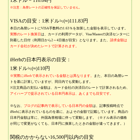
1米ドル = 110.04円
※注意：為替レートの正確性を保証していません。
VISAの目安：1米ドル≒(≈)111.83円
本日の為替レートにVISA手数料の1.63％を加算した金額を表示しています。
実際のレート換算日
は、カードの利用データが、Visa/Masterの決済センターに
到着した日付（利用日から2～4日後が目安）となります。また、
請求金額は
カード会社が決めたレートで計算されます。
iHerbの日本円表示の目安：
1米ドル≒(≈)110円
※実際にiHerbで表示されている金額とは異なります。
また、本日の為替レー
トを基に計算していますが、同日内でも変動します。
※注文商品の支払い金額は、カード会社の決済日のレートで計算されるため、
アイハーブで提示されている日本円表示は、あくまでも目安です。
※なお、
ブログの記事内で表示している日本円の金額
は、記事投稿時点で
iHerbに表示されているものを基に、およその金額で記載しています。商品の
日本円金額は常に、外国為替相場に伴って変動します。（※ドル表示の価格
が同じで変更がなくても、日本円に換算したときの金額が違ってきます。）
関税のかからない16,500円以内の目安