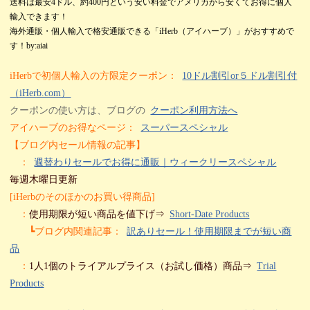
送料は最安4ドル、約400円という安い料金でアメリカから安くてお得に個人
輸入できます！
海外通販・個人輸入で格安通販できる「iHerb（アイハーブ）」がおすすめで
す！by:aiai
iHerbで初個人輸入の方限定クーポン：
10ドル割引or５ドル割引付
（iHerb.com）
クーポンの使い方は、ブログの
クーポン利用方法へ
アイハーブのお得なページ：
スーパースペシャル
【ブログ内セール情報の記事】
：
週替わりセールでお得に通販｜ウィークリースペシャル
毎週木曜日更新
[iHerbのそのほかのお買い得商品]
：
使用期限が短い商品を値下げ⇒
Short-Date Products
┗ブログ内関連記事：
訳ありセール！使用期限までが短い商
品
：
1人1個のトライアルプライス（お試し価格）商品⇒
Trial
Products