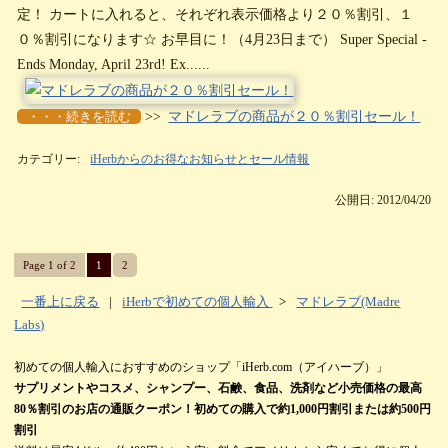
定！ カートに入れると、それぞれ表示価格より２０％割引、１
０％割引になります☆ お早目に！（4月23日まで） Super Special -
Ends Monday, April 23rd! Ex......
・・・続きを読む
>>
マドレラブの商品が２０％割引セール！
カテゴリー:
iHerbからのお得なお知らせとセール情報
公開日: 2012/04/20
Page 1 of 2
1
2
一番上に戻る
|
iHerbで初めての個人輸入
>
マドレラブ(Madre
Labs)
初めての個人輸入におすすめのショップ「iHerb.com（アイハーブ）」
サプリメントやコスメ、シャンプー、石鹸、食品、洗剤など小売価格の最高
80％割引のお店の通販クーポン！初めての購入で約1,000円割引または約500円
割引