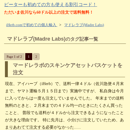
ピーターも初めての方も使える割引コード！
ただいま佐川なら60ドル以上の注文で送料無料！
iHerb.comで初めての個人輸入
>
マドレラブ(Madre Labs)
マドレラブ(Madre Labs)
のタグ記事一覧
Page 1 of 2
1
2
マードレラボのスキンケアセットバスケットを
注文
現在、アイハーブ（iHerb）で、送料一律４ドル（佐川急便４月末
まで、ヤマト運輸５月１５日まで）実施中ですが、 私自身は今月
に入ってからは一度も注文していませんでした。 年末までの送料
無料のときと、２月末までの４ドル均一のときにたくさん買った
ことと、 普段でも送料が４ドルから注文できるようになったこと
が大きな理由です。 特に先月は、小分けに注文していたため、あ
まりあわてて注文する必要がなかった......