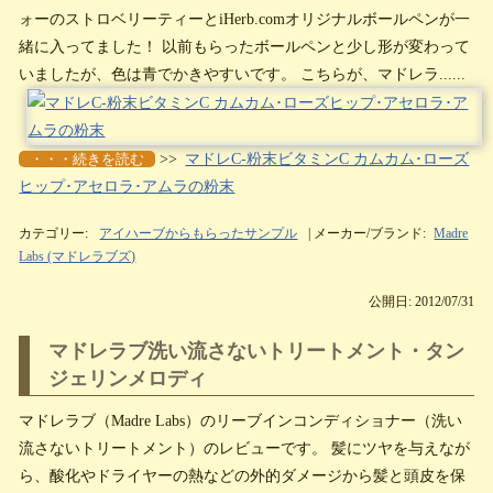
ォーのストロベリーティーとiHerb.comオリジナルボールペンが一
緒に入ってました！ 以前もらったボールペンと少し形が変わって
いましたが、色は青でかきやすいです。 こちらが、マドレラ......
・・・続きを読む
>>
マドレC-粉末ビタミンC カムカム･ローズ
ヒップ･アセロラ･アムラの粉末
カテゴリー:
アイハーブからもらったサンプル
| メーカー/ブランド:
Madre
Labs (マドレラブズ)
公開日: 2012/07/31
マドレラブ洗い流さないトリートメント・タン
ジェリンメロディ
マドレラブ（Madre Labs）のリーブインコンディショナー（洗い
流さないトリートメント）のレビューです。 髪にツヤを与えなが
ら、酸化やドライヤーの熱などの外的ダメージから髪と頭皮を保