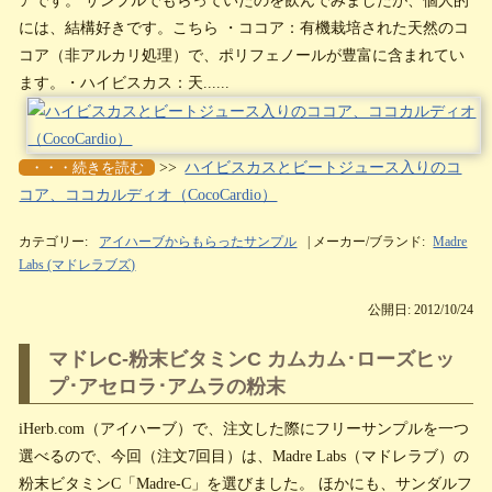
アです。 サンプルでもらっていたのを飲んでみましたが、個人的
には、結構好きです。こちら ・ココア：有機栽培された天然のコ
コア（非アルカリ処理）で、ポリフェノールが豊富に含まれてい
ます。・ハイビスカス：天......
・・・続きを読む
>>
ハイビスカスとビートジュース入りのコ
コア、ココカルディオ（CocoCardio）
カテゴリー:
アイハーブからもらったサンプル
| メーカー/ブランド:
Madre
Labs (マドレラブズ)
公開日: 2012/10/24
マドレC-粉末ビタミンC カムカム･ローズヒッ
プ･アセロラ･アムラの粉末
iHerb.com（アイハーブ）で、注文した際にフリーサンプルを一つ
選べるので、今回（注文7回目）は、Madre Labs（マドレラブ）の
粉末ビタミンC「Madre-C」を選びました。 ほかにも、サンダルフ