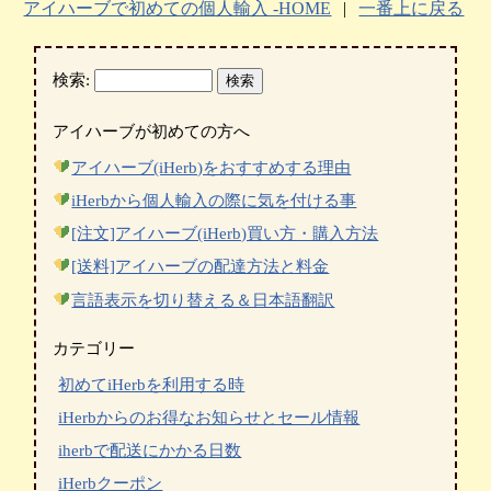
アイハーブで初めての個人輸入 -HOME
|
一番上に戻る
検索:
アイハーブが初めての方へ
アイハーブ(iHerb)をおすすめする理由
iHerbから個人輸入の際に気を付ける事
[注文]アイハーブ(iHerb)買い方・購入方法
[送料]アイハーブの配達方法と料金
言語表示を切り替える＆日本語翻訳
カテゴリー
初めてiHerbを利用する時
iHerbからのお得なお知らせとセール情報
iherbで配送にかかる日数
iHerbクーポン