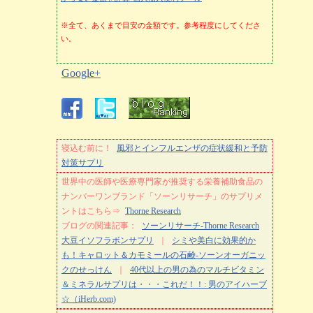
※全て、あくまで目安の金額です。参考程度にしてくださ
い。
Google+
寝込む前に！
風邪とインフルエンザの症状緩和と予防
対策サプリ
世界中の医師や医療専門家が推奨する栄養補助食品の
ナンバーワンブランド「ソーンリサーチ」のサプリメ
ントはこちら⇒
Thorne Research
ブログの関連記事：
ソーンリサーチ-Thorne Research
大豆イソフラボンサプリ
｜
シミや美白に効果的か
も！キャロット＆カモミールの石鹸-ソーンオーガニッ
クのせっけん
｜
40代以上の男の為のマルチビタミン
＆ミネラルサプリは・・・これだ！！: 男のアイハーブ
☆（iHerb.com)