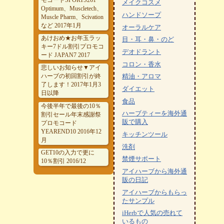
メイクコスメ
Optimum、Muscletech、
ハンドソープ
Muscle Pharm、Scivation
など 2017年1月
オーラルケア
あけおめ★お年玉ラッ
目・耳・鼻・のど
キー7ドル割引プロモコ
デオドラント
ード JAPAN7 2017
コロン・香水
悲しいお知らせ▼アイ
ハーブの初回割引が終
精油・アロマ
了します！2017年1月3
ダイエット
日以降
食品
今後半年で最後の10％
ハーブティーを海外通
割引セール年末感謝祭
販で購入
プロモコード
YEAREND10 2016年12
キッチンツール
月
洗剤
GET10の入力で更に
禁煙サポート
10％割引 2016/12
アイハーブから海外通
販の日記
アイハーブからもらっ
たサンプル
iHerbで人気の売れて
いるもの