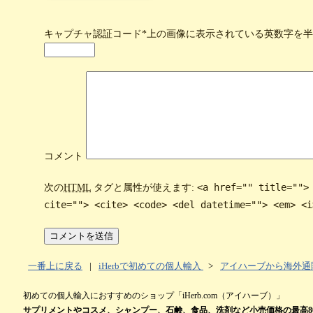
キャプチャ認証コード
*上の画像に表示されている英数字を
コメント
<a href="" title="">
次の
HTML
タグと属性が使えます:
cite=""> <cite> <code> <del datetime=""> <em> <i
一番上に戻る
|
iHerbで初めての個人輸入
>
アイハーブから海外通
初めての個人輸入におすすめのショップ「iHerb.com（アイハーブ）」
サプリメントやコスメ、シャンプー、石鹸、食品、洗剤など小売価格の最高80％