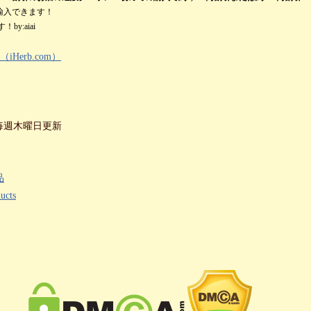
輸入できます！
y:aiai
Herb.com）
毎週木曜日更新
品
ucts