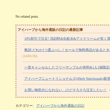
No related posts.
アイハーブから海外通販の日記の最新記事
10%割引で注文! 洗顔料&化粧水&アイクリームが安く買
教訓:どれか1つ選ぶべし！セールで無料商品があると
(14/01/26)
一度キャンセルしたフリーサンプルが有料&1人1個限
アイハーブニュートリショナルズ(iHerb Nutritionals)新
お買い物気分になれない…けどそろそろ注文したい！
カテゴリー:
アイハーブから海外通販の日記