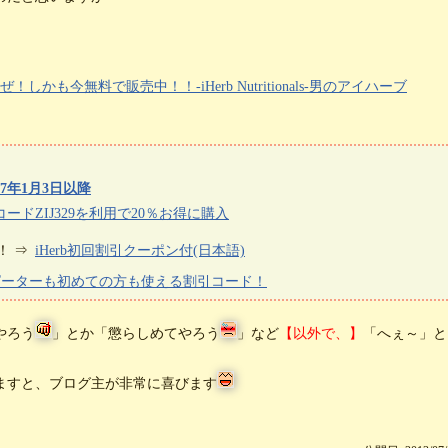
も今無料で販売中！！-iHerb Nutritionals-男のアイハーブ
7年1月3日以降
ードZIJ329を利用で20％お得に購入
！ ⇒
iHerb初回割引クーポン付(日本語)
リピーターも初めての方も使える割引コード！
やろう
」とか「懲らしめてやろう
」など
【以外で、】
「へぇ～」と
ますと、ブログ主が非常に喜びます