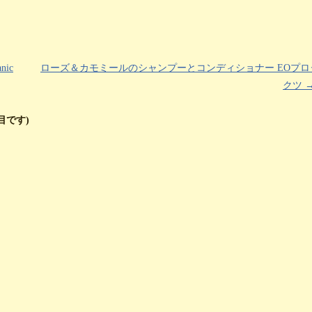
ic
ローズ＆カモミールのシャンプーとコンディショナー EOプロ
クツ
目です)