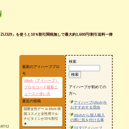
J329」を使うと10％割引関税無しで最大約1,600円!割引送料一律
検索:
最新のアイハーブプロ
モ
iHerb（アイハーブ）
アイハーブが初めての
プロモコード最新ニ
方へ
ュースと使い方
最近の投稿
アイハーブ(iHerb)を
おすすめする理由
国際女性デー in iHerb 韓
国コスメと女性用マル
iHerbから個人輸入
チビタミンが10％割引
の際に気を付ける事
★
/07/12
[注文]アイハーブ