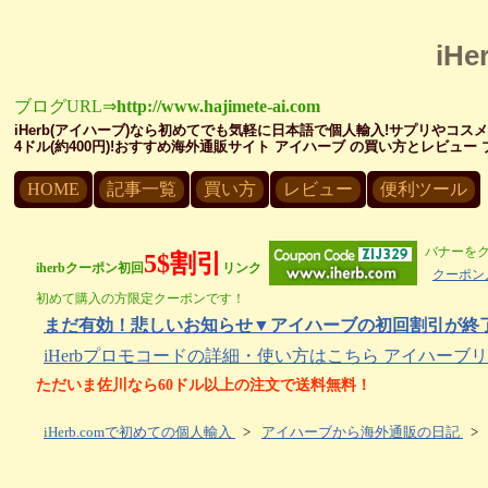
iH
ブログURL⇒
http://www.hajimete-ai.com
iHerb(アイハーブ)なら初めてでも気軽に日本語で個人輸入!サプリやコス
4ドル(約400円)!おすすめ海外通販サイト アイハーブ の買い方とレビュ
HOME
記事一覧
買い方
レビュー
便利ツール
バナーを
5$割引
iherbクーポン初回
リンク
クーポン
初めて購入の方限定クーポンです！
まだ有効！悲しいお知らせ▼アイハーブの初回割引が終了し
iHerbプロモコードの詳細・使い方はこちら アイハー
ただいま佐川なら60ドル以上の注文で送料無料！
iHerb.comで初めての個人輸入
>
アイハーブから海外通販の日記
>