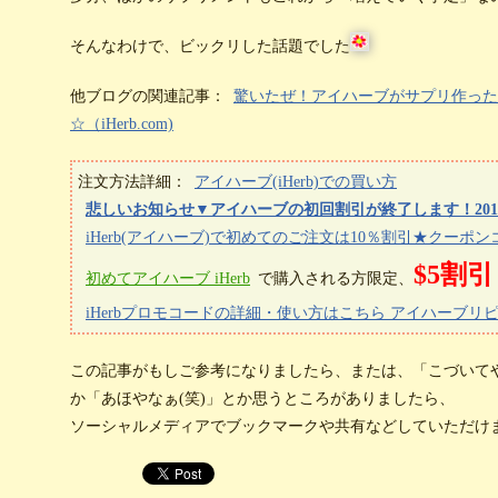
そんなわけで、ビックリした話題でした
他ブログの関連記事：
驚いたぜ！アイハーブがサプリ作ったぜ！しか
☆（iHerb.com)
注文方法詳細：
アイハーブ(iHerb)での買い方
悲しいお知らせ▼アイハーブの初回割引が終了します！201
iHerb(アイハーブ)で初めてのご注文は10％割引★クーポンコ
$5割引
初めてアイハーブ iHerb
で購入される方限定、
iHerbプロモコードの詳細・使い方はこちら アイハーブ
この記事がもしご参考になりましたら、または、「こづいて
か「あほやなぁ(笑)」とか思うところがありましたら、
ソーシャルメディアでブックマークや共有などしていただけ