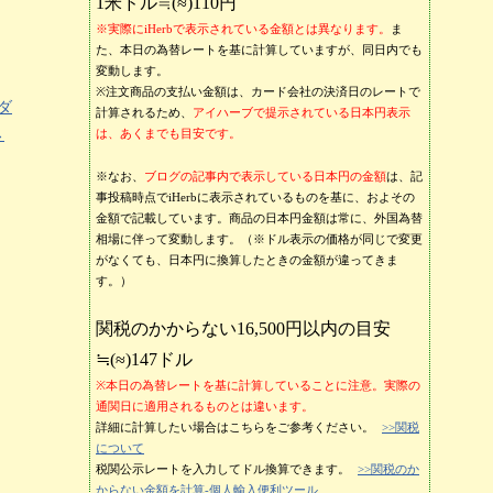
1米ドル≒(≈)110円
※実際にiHerbで表示されている金額とは異なります。
ま
た、本日の為替レートを基に計算していますが、同日内でも
変動します。
※注文商品の支払い金額は、カード会社の決済日のレートで
ダ
計算されるため、
アイハーブで提示されている日本円表示
→
は、あくまでも目安です。
※なお、
ブログの記事内で表示している日本円の金額
は、記
事投稿時点でiHerbに表示されているものを基に、およその
金額で記載しています。商品の日本円金額は常に、外国為替
相場に伴って変動します。（※ドル表示の価格が同じで変更
がなくても、日本円に換算したときの金額が違ってきま
す。）
関税のかからない16,500円以内の目安
≒(≈)147ドル
※本日の為替レートを基に計算していることに注意。実際の
通関日に適用されるものとは違います。
詳細に計算したい場合はこちらをご参考ください。
>>関税
について
税関公示レートを入力してドル換算できます。
>>関税のか
からない金額を計算-個人輸入便利ツール