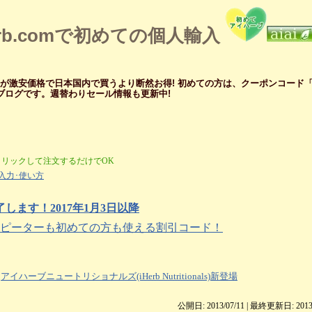
erb.comで初めての個人輸入
メが激安価格で日本国内で買うより断然お得! 初めての方は、クーポンコード「ZI
ー ブログです。週替わりセール情報も更新中!
クリックして注文するだけでOK
入力･使い方
ます！2017年1月3日以降
ブリピーターも初めての方も使える割引コード！
アイハーブニュートリショナルズ(iHerb Nutritionals)新登場
公開日: 2013/07/11 | 最終更新日:
2013