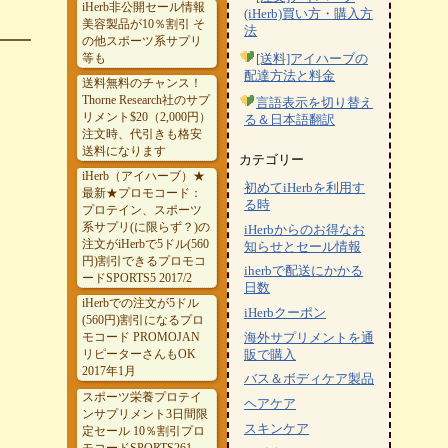
iHerb非公開セール情報
(iHerb)買い方・購入方
美容製品が10％割引 そ
法
の他スポーツ系サプリ
等も
[送料]アイハーブの
配達方法と料金
送料無料のチャンス！
Thorne Research社のサプ
言語表示を切り替え
リメント$20（2,000円）
る＆日本語翻訳
注文時、代引きも格安
送料になります
カテゴリー
iHerb（アイハーブ）★
初めてiHerbを利用す
最新★プロモコード：
る時
プロテイン、スポーツ
系サプリ(に限らず？)の
iHerbからのお得なお
注文がiHerbで5ドル(560
知らせとセール情報
円)割引できるプロモコ
iherbで配送にかかる
ードSPORTS5 2017/2
日数
iHerbでの注文が5ドル
iHerbクーポン
(560円)割引になるプロ
モコード PROMOJAN
海外サプリメントを通
リピーターさんもOK
販で購入
2017年1月
バス＆ボディケア製品
スポーツ栄養プロテイ
ヘアケア
ンサプリメント3日間限
スキンケア
定セール 10％割引プロ
モコードSPORTS261