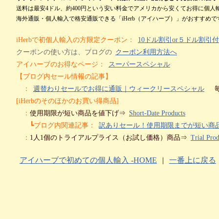
送料は最安4ドル、約400円という安い料金でアメリカから安くてお得に個人
海外通販・個人輸入で格安通販できる「iHerb（アイハーブ）」がおすすめです！b
iHerbで初個人輸入の方限定クーポン：
10ドル割引or５ドル割引付（i
クーポンの使い方は、ブログの
クーポン利用方法へ
アイハーブのお得なページ：
スーパースペシャル
【ブログ内セール情報の記事】
：
週替わりセールでお得に通販｜ウィークリースペシャル
[iHerbのそのほかのお買い得商品]
：
使用期限が短い商品を値下げ⇒
Short-Date Products
┗ブログ内関連記事：
訳ありセール！使用期限までが短い商
：
1人1個のトライアルプライス（お試し価格）商品⇒
Trial Prod
アイハーブで初めての個人輸入 -HOME
|
一番上に戻る