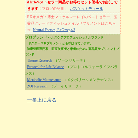
iHerbベストセラー商品がお得なセット価格でお試しで
きます！
ブログの記事：
バスケットディール
RXオメガ：博士マイケルマーレイのベストセラー、医
薬品グレードフィッシュオイルサプリメントはこちら
⇒
Natural Factors, RxOmega-3
プロブランド
ヘルスケアプロフェッショナルブランド
ドクターズサプリメントとも呼ばれています。
- 健康管理専門家、医療従事者と患者のための高品質サプリメントブ
ランド
Thorne Research
（ソーンリサーチ）
Protocol for Life Balance
（プロトコルフォーライフバラ
ンス）
Metabolic Maintenance
（メタボリックメンテナンス）
ZOI Research
（ゾーイリサーチ）
一番上に戻る