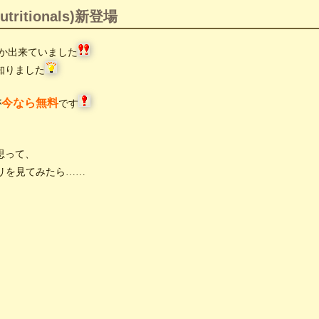
itionals)新登場
にか出来ていました
知りました
今なら無料
が
です
思って、
カテゴリを見てみたら……