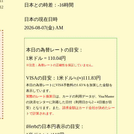
11
日本との時差：-16時間
12
日本の現在日時
2026-08-07(金) AM
本日の為替レートの目安：
1米ドル = 110.04円
※注意：為替レートの正確性を保証していません。
VISAの目安：1米ドル≒(≈)111.83円
本日の為替レートにVISA手数料の1.63％を加算した金額を
表示しています。
実際のレート換算日
は、カードの利用データが、Visa/Master
の決済センターに到着した日付（利用日から2～4日後が目
安）となります。また、
請求金額はカード会社が決めたレー
トで計算されます。
iHerbの日本円表示の目安：