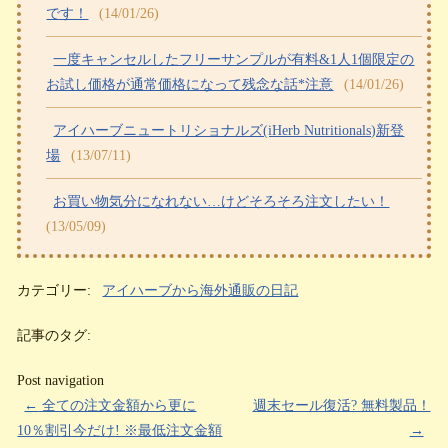
です！
(14/01/26)
一度キャンセルしたフリーサンプルが有料&1人1個限定の
お試し価格が通常価格になって残念な話*注意
(14/01/26)
アイハーブニュートリショナルズ(iHerb Nutritionals)新登
場
(13/07/11)
お買い物気分になれない…けどそろそろ注文したい！
(13/05/09)
カテゴリー:
アイハーブから海外通販の日記
記事のタグ:
Post navigation
←
全ての注文金額から更に
週末セール復活? 無料製品！
10％割引今だけ! ※最低注文金額
→