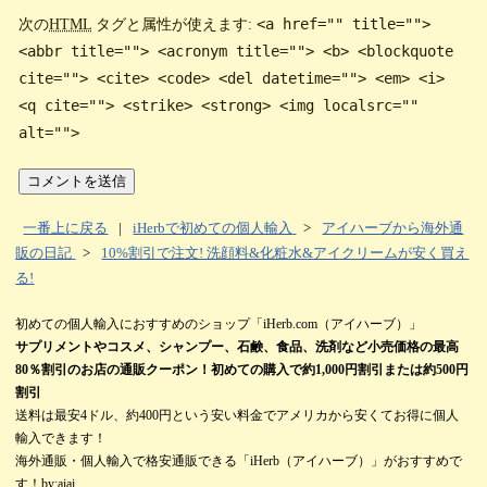
<a href="" title="">
次の
HTML
タグと属性が使えます:
<abbr title=""> <acronym title=""> <b> <blockquote
cite=""> <cite> <code> <del datetime=""> <em> <i>
<q cite=""> <strike> <strong> <img localsrc=""
alt="">
一番上に戻る
|
iHerbで初めての個人輸入
>
アイハーブから海外通
販の日記
>
10%割引で注文! 洗顔料&化粧水&アイクリームが安く買え
る!
初めての個人輸入におすすめのショップ「iHerb.com（アイハーブ）」
サプリメントやコスメ、シャンプー、石鹸、食品、洗剤など小売価格の最高
80％割引のお店の通販クーポン！初めての購入で約1,000円割引または約500円
割引
送料は最安4ドル、約400円という安い料金でアメリカから安くてお得に個人
輸入できます！
海外通販・個人輸入で格安通販できる「iHerb（アイハーブ）」がおすすめで
す！by:aiai