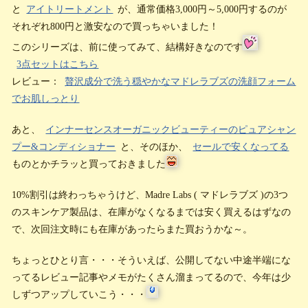
と
アイトリートメント
が、通常価格3,000円～5,000円するのが
それぞれ800円と激安なので買っちゃいました！
このシリーズは、前に使ってみて、結構好きなのです
3点セットはこちら
レビュー：
贅沢成分で洗う穏やかなマドレラブズの洗顔フォーム
でお肌しっとり
あと、
インナーセンスオーガニックビューティーのピュアシャン
プー&コンディショナー
と、そのほか、
セールで安くなってる
ものとかチラッと買っておきました
10%割引は終わっちゃうけど、Madre Labs ( マドレラブズ )の3つ
のスキンケア製品は、在庫がなくなるまでは安く買えるはずなの
で、次回注文時にも在庫があったらまた買おうかな～。
ちょっとひとり言・・・そういえば、公開してない中途半端にな
ってるレビュー記事やメモがたくさん溜まってるので、今年は少
しずつアップしていこう・・・