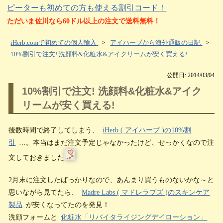
ピーターも初めての方も使える割引コード！
ただいま佐川なら60ドル以上の注文で送料無料！
iHerb.comで初めての個人輸入
>
アイハーブから海外通販の日記
>
10%割引で注文! 洗顔料&化粧水&アイクリームが安く買える!
公開日: 2014/03/04
10%割引で注文! 洗顔料&化粧水&アイク
リームが安く買える!
後数時間で終了してしまう、
iHerb ( アイハーブ )の10%割
引
…。本当はまだ注文予定じゃなかったけど、せっかくなので注
文しておきました
2月末に注文したばっかりなので、あんまり買うものないかな～と
思いながら見てたら、
Madre Labs ( マドレラブズ )のスキンケア
製品
が安くなってたのを発見！
洗顔フォームと
化粧水「リバイタライジングデイローション」