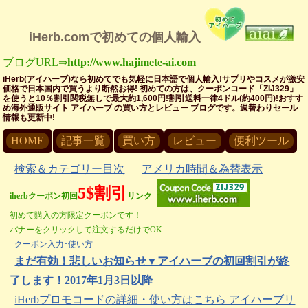
iHerb.comで初めての個人輸入
ブログURL⇒
http://www.hajimete-ai.com
iHerb(アイハーブ)なら初めてでも気軽に日本語で個人輸入!サプリやコスメが激安
価格で日本国内で買うより断然お得! 初めての方は、クーポンコード「ZIJ329」
を使うと10％割引関税無しで最大約1,600円!割引送料一律4ドル(約400円)!おすす
め海外通販サイト アイハーブ の買い方とレビュー ブログです。週替わりセール
情報も更新中!
HOME
記事一覧
買い方
レビュー
便利ツール
検索＆カテゴリー目次
|
アメリカ時間＆為替表示
5$割引
iherbクーポン初回
リンク
初めて購入の方限定クーポンです！
バナーをクリックして注文するだけでOK
クーポン入力･使い方
まだ有効！悲しいお知らせ▼アイハーブの初回割引が終
了します！2017年1月3日以降
iHerbプロモコードの詳細・使い方はこちら アイハーブリ