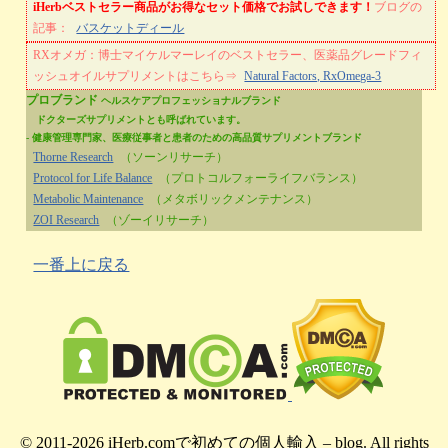
iHerbベストセラー商品がお得なセット価格でお試しできます！
ブログの
記事：
バスケットディール
RXオメガ：博士マイケルマーレイのベストセラー、医薬品グレードフィ
ッシュオイルサプリメントはこちら⇒
Natural Factors, RxOmega-3
プロブランド
ヘルスケアプロフェッショナルブランド
ドクターズサプリメントとも呼ばれています。
- 健康管理専門家、医療従事者と患者のための高品質サプリメントブランド
Thorne Research
（ソーンリサーチ）
Protocol for Life Balance
（プロトコルフォーライフバランス）
Metabolic Maintenance
（メタボリックメンテナンス）
ZOI Research
（ゾーイリサーチ）
一番上に戻る
© 2011-2026 iHerb.comで初めての個人輸入 – blog. All rights