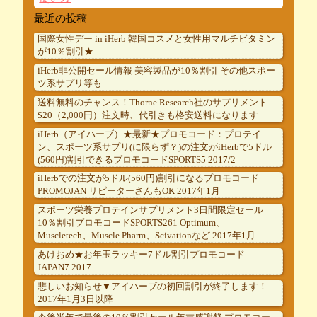
最近の投稿
国際女性デー in iHerb 韓国コスメと女性用マルチビタミン
が10％割引★
iHerb非公開セール情報 美容製品が10％割引 その他スポー
ツ系サプリ等も
送料無料のチャンス！Thorne Research社のサプリメント
$20（2,000円）注文時、代引きも格安送料になります
iHerb（アイハーブ）★最新★プロモコード：プロテイ
ン、スポーツ系サプリ(に限らず？)の注文がiHerbで5ドル
(560円)割引できるプロモコードSPORTS5 2017/2
iHerbでの注文が5ドル(560円)割引になるプロモコード
PROMOJAN リピーターさんもOK 2017年1月
スポーツ栄養プロテインサプリメント3日間限定セール
10％割引プロモコードSPORTS261 Optimum、
Muscletech、Muscle Pharm、Scivationなど 2017年1月
あけおめ★お年玉ラッキー7ドル割引プロモコード
JAPAN7 2017
悲しいお知らせ▼アイハーブの初回割引が終了します！
2017年1月3日以降