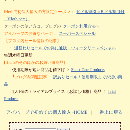
iHerbで初個人輸入の方限定クーポン：
10ドル割引or５ドル割引付
（iHerb.com）
クーポンの使い方は、ブログの
クーポン利用方法へ
アイハーブのお得なページ：
スーパースペシャル
【ブログ内セール情報の記事】
：
週替わりセールでお得に通販｜ウィークリースペシャル
毎週木曜日更新
[iHerbのそのほかのお買い得商品]
：
使用期限が短い商品を値下げ⇒
Short-Date Products
┗ブログ内関連記事：
訳ありセール！使用期限までが短い商
品
：
1人1個のトライアルプライス（お試し価格）商品⇒
Trial
Products
アイハーブで初めての個人輸入 -HOME
|
一番上に戻る