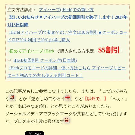
注文方法詳細：
アイハーブ(iHerb)での買い方
悲しいお知らせ▼アイハーブの初回割引が終了します！2017年
1月3日以降
iHerb(アイハーブ)で初めてのご注文は10％割引★クーポンコー
ドZIJ329を利用で20％お得に購入
$5割引
初めてアイハーブ iHerb
で購入される方限定、
！
⇒
iHerb初回割引クーポン付(日本語)
iHerbプロモコードの詳細・使い方はこちら アイハーブリピー
ターも初めての方も使える割引コード！
この記事がもしご参考になりましたら、または、「こづいてやろ
う
」とか「懲らしめてやろう
」など
【以外で、】
「へぇ～」
とか「あほやなぁ(笑)」とか思うところがありましたら、
ソーシャルメディアでブックマークや共有などしていただけます
と、ブログ主が非常に喜びます