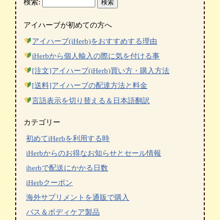
検索:
アイハーブが初めての方へ
アイハーブ(iHerb)をおすすめする理由
iHerbから個人輸入の際に気を付ける事
[注文]アイハーブ(iHerb)買い方・購入方法
[送料]アイハーブの配達方法と料金
言語表示を切り替える＆日本語翻訳
カテゴリー
初めてiHerbを利用する時
iHerbからのお得なお知らせとセール情報
iherbで配送にかかる日数
iHerbクーポン
海外サプリメントを通販で購入
バス＆ボディケア製品