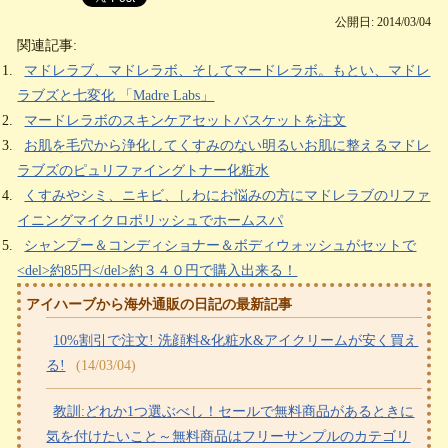
公開日: 2014/03/04
関連記事:
マドレラブ、マドレラボ、そしてマードレラボ。もとい、マドレ
ラブズと七変化 「Madre Labs」
マードレラボのスキンケアセットバスケットを注文
お肌を毛穴から浄化してくすみのない明るいお肌に整えるマドレ
ラブズのピュリファイングトナー化粧水
くすみやシミ、ニキビ、しわにお悩みの方にマドレラブのリファ
イニングマイクロポリッシュでホームスパ
シャンプー＆コンディショナー＆ボディウォッシュがセットで
<del>約85円</del>約３４０円で購入出来る！
アイハーブから海外通販の日記の最新記事
10%割引で注文! 洗顔料&化粧水&アイクリームが安く買え
る!
(14/03/04)
教訓:どれか1つ選ぶべし！セールで無料商品があるときに
気を付けたいこと～無料商品はフリーサンプルのカテゴリ