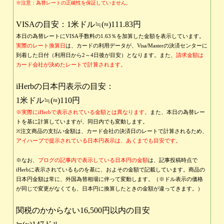
※注意：為替レートの正確性を保証していません。
VISAの目安：1米ドル≒(≈)111.83円
本日の為替レートにVISA手数料の1.63％を加算した金額を表示しています。
実際のレート換算日
は、カードの利用データが、Visa/Masterの決済センターに
到着した日付（利用日から2～4日後が目安）となります。また、
請求金額は
カード会社が決めたレートで計算されます。
iHerbの日本円表示の目安：
1米ドル≒(≈)110円
※実際にiHerbで表示されている金額とは異なります。
また、本日の為替レー
トを基に計算していますが、同日内でも変動します。
※注文商品の支払い金額は、カード会社の決済日のレートで計算されるため、
アイハーブで提示されている日本円表示は、あくまでも目安です。
※なお、
ブログの記事内で表示している日本円の金額
は、記事投稿時点で
iHerbに表示されているものを基に、およその金額で記載しています。商品の
日本円金額は常に、外国為替相場に伴って変動します。（※ドル表示の価格
が同じで変更がなくても、日本円に換算したときの金額が違ってきます。）
関税のかからない16,500円以内の目安