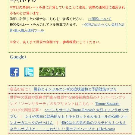
≒(≈)147ドル
※本日の為替レートを基に計算していることに注意。実際の通関日に適用され
るものとは違います。
詳細に計算したい場合はこちらをご参考ください。
>>関税について
税関公示レートを入力してドル換算できます。
>>関税のかからない金額を計
算-個人輸入便利ツール
※全て、あくまで目安の金額です。参考程度にしてください。
Google+
寝込む前に！
風邪とインフルエンザの症状緩和と予防対策サプリ
世界中の医師や医療専門家が推奨する栄養補助食品のナンバーワンブラ
ンド「ソーンリサーチ」のサプリメントはこちら⇒
Thorne Research
ブログの関連記事：
ソーンリサーチ-Thorne Research 大豆イソフラボンサ
プリ
｜
シミや美白に効果的かも！キャロット＆カモミールの石鹸-ソー
ンオーガニックのせっけん
｜
40代以上の男の為のマルチビタミン＆ミ
ネラルサプリは・・・これだ！！: 男のアイハーブ☆（iHerb.com)