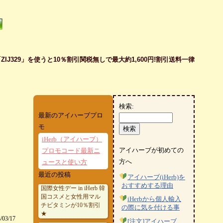
J329」を使うと10％割引関税無しで最大約1,600円!割引送料一律
検索:
最新のアイハーブプロ
モ
iHerb（アイハーブ）
アイハーブが初めての
プロモコード最新ニ
方へ
ュースと使い方
最近の投稿
アイハーブ(iHerb)を
おすすめする理由
国際女性デー in iHerb 韓
国コスメと女性用マル
iHerbから個人輸入
チビタミンが10％割引
の際に気を付ける事
★
/03/17
[注文]アイハーブ