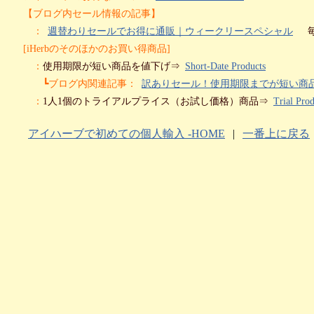
【ブログ内セール情報の記事】
：
週替わりセールでお得に通販｜ウィークリースペシャル
[iHerbのそのほかのお買い得商品]
：
使用期限が短い商品を値下げ⇒
Short-Date Products
┗ブログ内関連記事：
訳ありセール！使用期限までが短い商
：
1人1個のトライアルプライス（お試し価格）商品⇒
Trial Prod
アイハーブで初めての個人輸入 -HOME
|
一番上に戻る