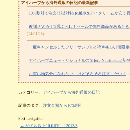
アイハーブから海外通販の日記の最新記事
10%割引で注文! 洗顔料&化粧水&アイクリームが安く買
教訓:どれか1つ選ぶべし！セールで無料商品があると
(14/01/26)
一度キャンセルしたフリーサンプルが有料&1人1個限
アイハーブニュートリショナルズ(iHerb Nutritionals)新
お買い物気分になれない…けどそろそろ注文したい！
カテゴリー:
アイハーブから海外通販の日記
記事のタグ:
注文金額から10%割引
Post navigation
←
60ドル以上10％割引！2013/3