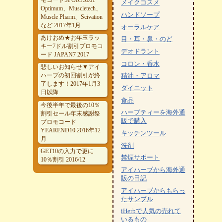
メイクコスメ
Optimum、Muscletech、
ハンドソープ
Muscle Pharm、Scivation
など 2017年1月
オーラルケア
あけおめ★お年玉ラッ
目・耳・鼻・のど
キー7ドル割引プロモコ
デオドラント
ード JAPAN7 2017
コロン・香水
悲しいお知らせ▼アイ
ハーブの初回割引が終
精油・アロマ
了します！2017年1月3
ダイエット
日以降
食品
今後半年で最後の10％
ハーブティーを海外通
割引セール年末感謝祭
販で購入
プロモコード
YEAREND10 2016年12
キッチンツール
月
洗剤
GET10の入力で更に
禁煙サポート
10％割引 2016/12
アイハーブから海外通
販の日記
アイハーブからもらっ
たサンプル
iHerbで人気の売れて
いるもの