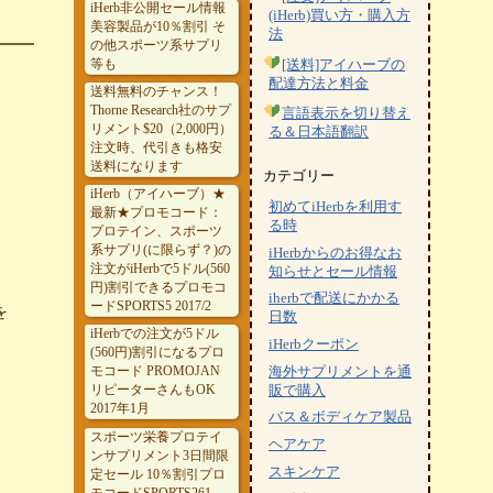
iHerb非公開セール情報
(iHerb)買い方・購入方
美容製品が10％割引 そ
法
の他スポーツ系サプリ
等も
[送料]アイハーブの
配達方法と料金
送料無料のチャンス！
Thorne Research社のサプ
言語表示を切り替え
リメント$20（2,000円）
る＆日本語翻訳
注文時、代引きも格安
送料になります
カテゴリー
iHerb（アイハーブ）★
初めてiHerbを利用す
最新★プロモコード：
る時
プロテイン、スポーツ
系サプリ(に限らず？)の
iHerbからのお得なお
注文がiHerbで5ドル(560
知らせとセール情報
、
円)割引できるプロモコ
iherbで配送にかかる
ードSPORTS5 2017/2
を
日数
iHerbでの注文が5ドル
iHerbクーポン
(560円)割引になるプロ
モコード PROMOJAN
海外サプリメントを通
リピーターさんもOK
販で購入
2017年1月
バス＆ボディケア製品
スポーツ栄養プロテイ
ヘアケア
ンサプリメント3日間限
スキンケア
定セール 10％割引プロ
モコードSPORTS261