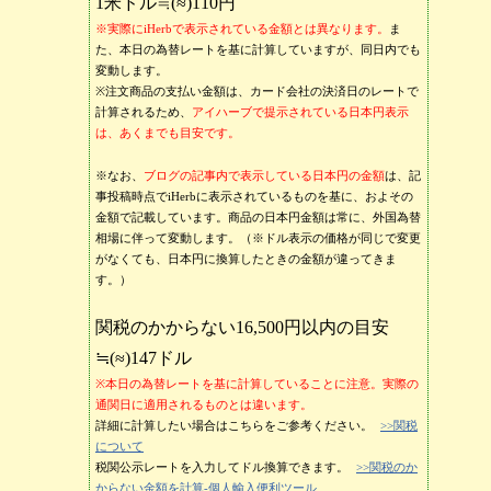
1米ドル≒(≈)110円
※実際にiHerbで表示されている金額とは異なります。
ま
た、本日の為替レートを基に計算していますが、同日内でも
変動します。
※注文商品の支払い金額は、カード会社の決済日のレートで
計算されるため、
アイハーブで提示されている日本円表示
は、あくまでも目安です。
※なお、
ブログの記事内で表示している日本円の金額
は、記
事投稿時点でiHerbに表示されているものを基に、およその
金額で記載しています。商品の日本円金額は常に、外国為替
相場に伴って変動します。（※ドル表示の価格が同じで変更
がなくても、日本円に換算したときの金額が違ってきま
す。）
関税のかからない16,500円以内の目安
≒(≈)147ドル
※本日の為替レートを基に計算していることに注意。実際の
通関日に適用されるものとは違います。
詳細に計算したい場合はこちらをご参考ください。
>>関税
について
税関公示レートを入力してドル換算できます。
>>関税のか
からない金額を計算-個人輸入便利ツール