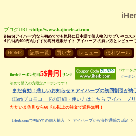
iH
ブログURL⇒
http://www.hajimete-ai.com
iHerb(アイハーブ)なら初めてでも気軽に日本語で個人輸入!サプリやコス
4ドル(約400円)!おすすめ海外通販サイト アイハーブ の買い方とレビュ
HOME
記事一覧
買い方
レビュー
便利ツール
バナーを
5$割引
iherbクーポン初回
リンク
クーポン
初めて購入の方限定クーポンです！
まだ有効！悲しいお知らせ▼アイハーブの初回割引が終了し
iHerbプロモコードの詳細・使い方はこちら アイハー
ただいま佐川なら60ドル以上の注文で送料無料！
iHerb.comで初めての個人輸入
>
アイハーブから海外通販の日記
>