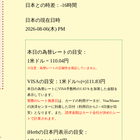
日本との時差：-16時間
日本の現在日時
2026-08-06(木) PM
本日の為替レートの目安：
1米ドル = 110.04円
※注意：為替レートの正確性を保証していません。
VISAの目安：1米ドル≒(≈)111.83円
本日の為替レートにVISA手数料の1.63％を加算した金額を
表示しています。
実際のレート換算日
は、カードの利用データが、Visa/Master
の決済センターに到着した日付（利用日から2～4日後が目
安）となります。また、
請求金額はカード会社が決めたレー
トで計算されます。
iHerbの日本円表示の目安：
→