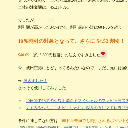
せっかくなので、コスメ2点以外にも、お茶とお菓子を追加
全体の注文額は、45.21ドル。
でしたが・・・
！！
割引額が高かったおかげで、割引前の小計は60ドルを超え・
10％割引の対象となって、さらに $4.52 割引！
$40.69
（約 3,800円程度）の注文ですみました
今、成田空港にとどまってるみたいなので、まだ手元には届い
⇒
届きました！
さっそく使用してみました！
20日間で15％のシワを減らすマイシェルのファビュラ
くすみやシミ、ニキビ、しわにお悩みの方にマドレラブ
条件に達してない方は、
60ドル未満でも割引されるポイント
実は割引後合計額60ドル未満でも、10％割引になる！キーポイン