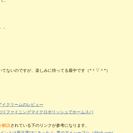
して、
・・
てないのですが、楽しみに待ってる最中です（*＾▽＾*）
スアイクリームのレビュー
のリファイニングマイクロポリッシュでホームスパ
が解説
されている下のリンクが参考になります。
トは商品選びにあった！: 男のアイハーブ☆（iHerb.com)