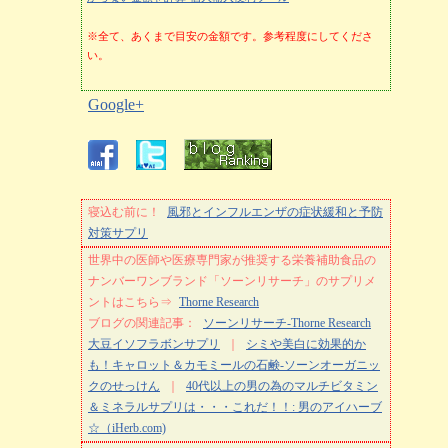
※全て、あくまで目安の金額です。参考程度にしてくださ
い。
Google+
寝込む前に！
風邪とインフルエンザの症状緩和と予防
対策サプリ
世界中の医師や医療専門家が推奨する栄養補助食品の
ナンバーワンブランド「ソーンリサーチ」のサプリメ
ントはこちら⇒
Thorne Research
ブログの関連記事：
ソーンリサーチ-Thorne Research
大豆イソフラボンサプリ
｜
シミや美白に効果的か
も！キャロット＆カモミールの石鹸-ソーンオーガニッ
クのせっけん
｜
40代以上の男の為のマルチビタミン
＆ミネラルサプリは・・・これだ！！: 男のアイハーブ
☆（iHerb.com)