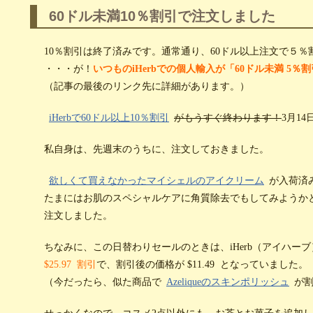
60ドル未満10％割引で注文しました
10％割引は終了済みです。通常通り、60ドル以上注文で５％
・・・が！
いつものiHerbでの個人輸入が「60ドル未満 5
（記事の最後のリンク先に詳細があります。）
iHerbで60ドル以上10％割引
がもうすぐ終わります！
3月1
私自身は、先週末のうちに、注文しておきました。
欲しくて買えなかったマイシェルのアイクリーム
が入荷済
たまにはお肌のスペシャルケアに角質除去でもしてみようか
注文しました。
ちなみに、この日替わりセールのときは、iHerb（アイハーブ）の
$25.97 割引
で、割引後の価格が $11.49 となっていました。
（今だったら、似た商品で
Azeliqueのスキンポリッシュ
が