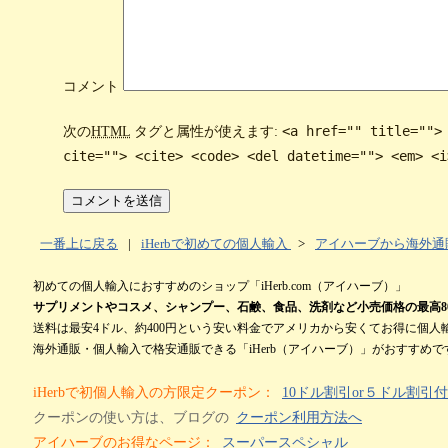
コメント
<a href="" title="">
次の
HTML
タグと属性が使えます:
cite=""> <cite> <code> <del datetime=""> <em> <i
一番上に戻る
|
iHerbで初めての個人輸入
>
アイハーブから海外通
初めての個人輸入におすすめのショップ「iHerb.com（アイハーブ）」
サプリメントやコスメ、シャンプー、石鹸、食品、洗剤など小売価格の最高80％
送料は最安4ドル、約400円という安い料金でアメリカから安くてお得に個人
海外通販・個人輸入で格安通販できる「iHerb（アイハーブ）」がおすすめです！b
iHerbで初個人輸入の方限定クーポン：
10ドル割引or５ドル割引付（i
クーポンの使い方は、ブログの
クーポン利用方法へ
アイハーブのお得なページ：
スーパースペシャル